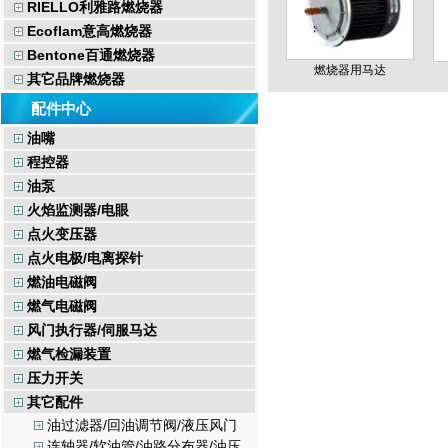
RIELLO利雅路燃烧器
Ecoflam意高燃烧器
Bentone百通燃烧器
燃烧器用马达
其它品牌燃烧器
配件中心
油嘴
程控器
油泵
火焰监测器/电眼
点火变压器
点火电极/电离探针
燃油电磁阀
燃气电磁阀
风门执行器/伺服马达
燃气检漏装置
压力开关
其它配件
油过滤器/回油调节阀/液压风门
连轴器/软油管/油路分布器/油压