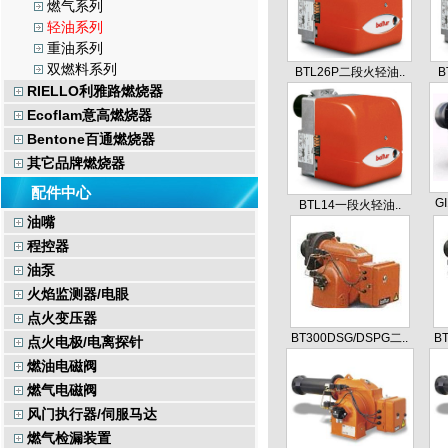
燃气系列
轻油系列
重油系列
双燃料系列
BTL26P二段火轻油..
B
RIELLO利雅路燃烧器
Ecoflam意高燃烧器
Bentone百通燃烧器
其它品牌燃烧器
配件中心
G
BTL14一段火轻油..
油嘴
程控器
油泵
火焰监测器/电眼
点火变压器
BT300DSG/DSPG二..
B
点火电极/电离探针
燃油电磁阀
燃气电磁阀
风门执行器/伺服马达
燃气检漏装置