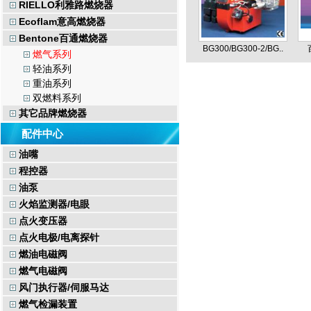
RIELLO利雅路燃烧器
Ecoflam意高燃烧器
Bentone百通燃烧器
BG300/BG300-2/BG..
燃气系列
轻油系列
重油系列
双燃料系列
其它品牌燃烧器
配件中心
油嘴
程控器
油泵
火焰监测器/电眼
点火变压器
点火电极/电离探针
燃油电磁阀
燃气电磁阀
风门执行器/伺服马达
燃气检漏装置